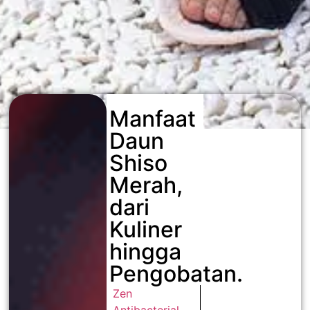
Manfaat
Daun
Shiso
Merah,
dari
Kuliner
hingga
Pengobatan.
Zen