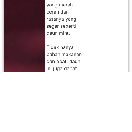
yang merah
cerah dan
rasanya yang
segar seperti
daun mint.
Tidak hanya
bahan makanan
dan obat, daun
ini juga dapat
digunakan
sebagai
antibakteri yang
efektif
membunuh
kuman.
Kandungan
ceramide di